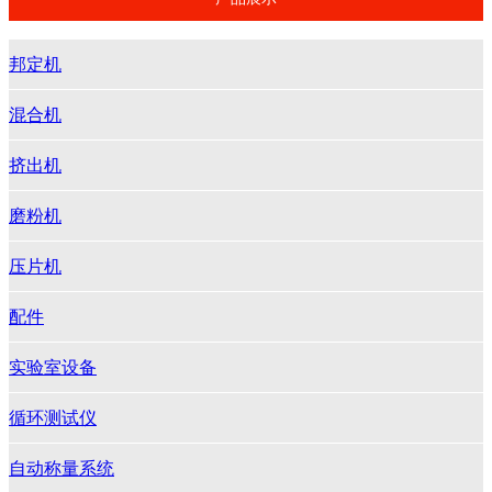
邦定机
混合机
挤出机
磨粉机
压片机
配件
实验室设备
循环测试仪
自动称量系统