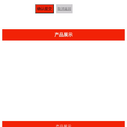
确认提交
取消返回
产品展示
邦定机
混合机
挤出机
磨粉机
压片机
配件
实验室设备
循环测试仪
自动称量系统
产品展示