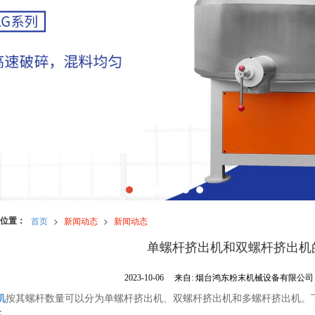
位置：
首页
>
新闻动态
>
新闻动态
单螺杆挤出机和双螺杆挤出机
2023-10-06
来自:
烟台鸿东粉末机械设备有限公
机
按其螺杆数量可以分为单螺杆挤出机、双螺杆挤出机和多螺杆挤出机。
：