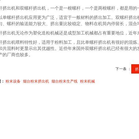
挤出机和双螺杆挤出机，一个是一根螺杆，一个是两根螺杆，都是用的一
单螺杆挤出机应用更为广泛，适宜于一般材料的挤出加工。双螺杆挤出
匀、螺杆的输送能力较大、挤出量比较稳定、物料在机筒内停留长，混合
挤出机无论作为塑化造粒机械还是成型加工机械都占有重要地位，近年
挤出机喂料特性好，适用于粉料加工，且比单螺杆挤出机有很好的混炼
和共混料时更显示出其优越性。近些年来国外双螺杆挤出机已经有很大的
产的厂商也较多。
下一条 ：
挤
词：
粉末设备
烟台粉末挤出机
烟台粉末生产线
粉末机械