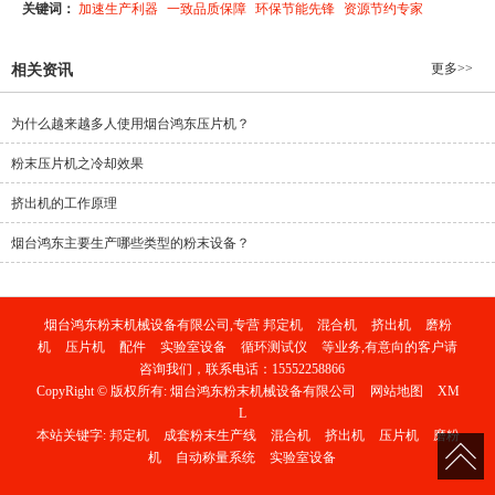
关键词：
加速生产利器
一致品质保障
环保节能先锋
资源节约专家
更多>>
相关资讯
为什么越来越多人使用烟台鸿东压片机？
粉末压片机之冷却效果
挤出机的工作原理
烟台鸿东主要生产哪些类型的粉末设备？
烟台鸿东粉末机械设备有限公司,专营
邦定机
混合机
挤出机
磨粉
机
压片机
配件
实验室设备
循环测试仪
等业务,有意向的客户请
咨询我们，联系电话：
15552258866
CopyRight © 版权所有:
烟台鸿东粉末机械设备有限公司
网站地图
XM
L
本站关键字:
邦定机
成套粉末生产线
混合机
挤出机
压片机
磨粉
机
自动称量系统
实验室设备