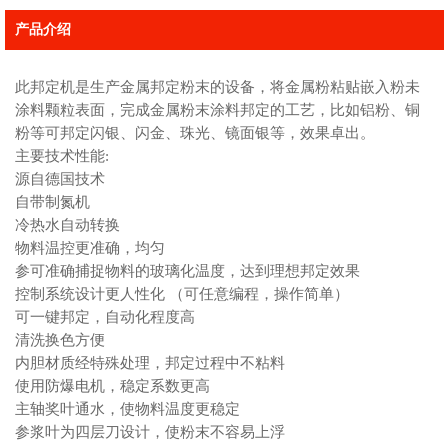
产品介绍
此邦定机是生产金属邦定粉末的设备，将金属粉粘贴嵌入粉未
涂料颗粒表面，完成金属粉末涂料邦定的工艺，比如铝粉、铜
粉等可邦定闪银、闪金、珠光、镜面银等，效果卓出。
主要技术性能:
源自德国技术
自带制氮机
冷热水自动转换
物料温控更准确，均匀
参可准确捕捉物料的玻璃化温度，达到理想邦定效果
控制系统设计更人性化 （可任意编程，操作简单）
可一键邦定，自动化程度高
清洗换色方便
内胆材质经特殊处理，邦定过程中不粘料
使用防爆电机，稳定系数更高
主轴奖叶通水，使物料温度更稳定
参浆叶为四层刀设计，使粉末不容易上浮