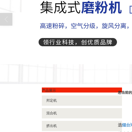
产品展示
您当前的
邦定机
混合机
选
烟台
挤出机