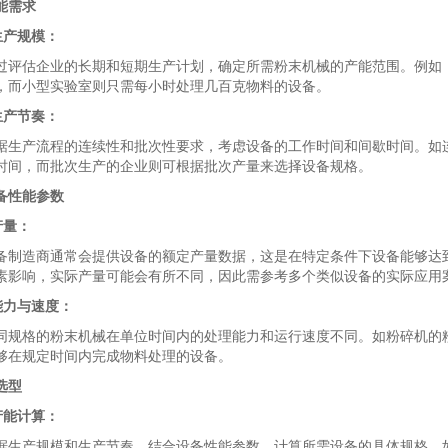
能需求
生产规模：
过评估企业的长期和短期生产计划，确定所需粉末机械的产能范围。例如
，而小型实验室则只需每小时处理几百克物料的设备。
生产节奏：
据生产流程的连续性和批次性要求，考虑设备的工作时间和间歇时间。如
时间，而批次生产的企业则可根据批次产量来选择设备规格。
备性能参数
产量：
备制造商通常会提供设备的额定产量数据，这是在特定条件下设备能够达
素影响，实际产量可能会有所不同，因此需参考多个类似设备的实际应用
能力与速度：
同规格的粉末机械在单位时间内的处理能力和运行速度不同。如粉碎机的
够在规定时间内完成物料处理的设备。
选型
产能计算：
据生产规模和生产节奏，结合设备性能参数，计算所需设备的具体规格。