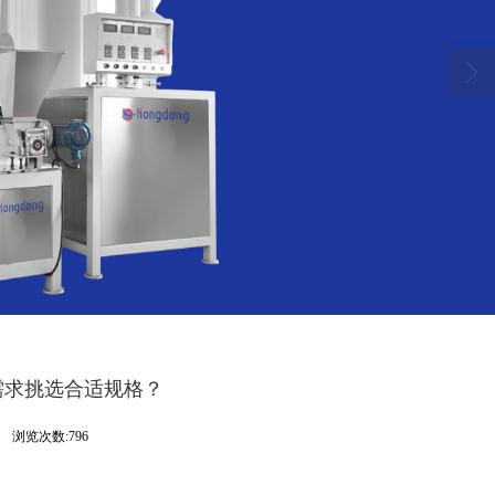
需求挑选合适规格？
司
浏览次数:796