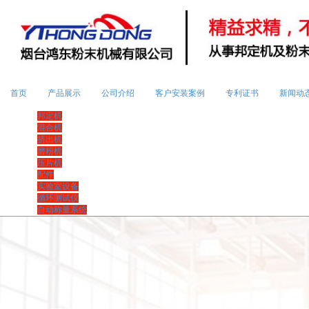
首页
产品展示
公司介绍
客户安装案例
专利证书
新闻动
邦定机
混合机
挤出机
磨粉机
压片机
配件
实验室设备
循环测试仪
自动称量系统